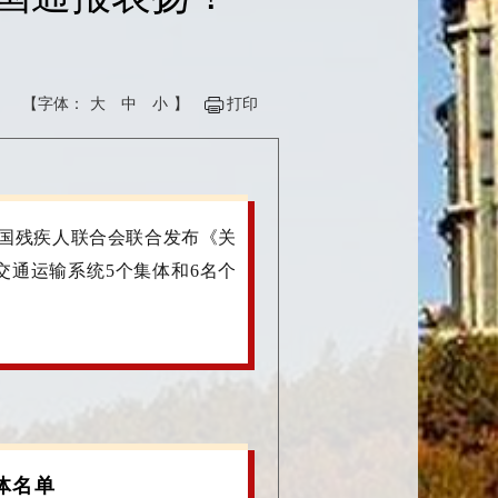
【字体：
大
中
小
】
打印
国残疾人联合会联合发布《关
交通运输系统
5
个集体和
6
名个
体名单