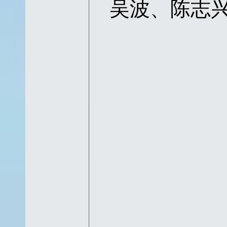
吴波、陈志