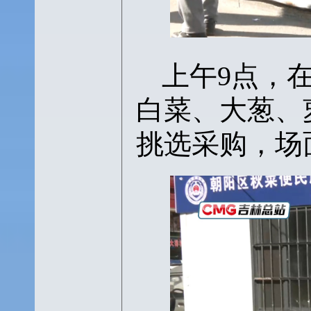
上午
9点，
白菜、大葱、
挑选采购，场