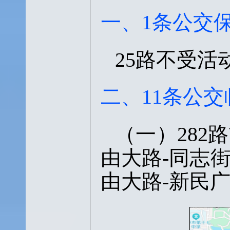
一、
1条公交
25路不受
二、
11条公
（一）
28
由大路-同志
由大路-新民