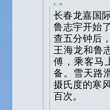
8：30
长春龙嘉国际
鲁志宇开始
查五分钟后
王海龙和鲁
傅，乘客马
备。雪天路滑
摄氏度的寒
百次。