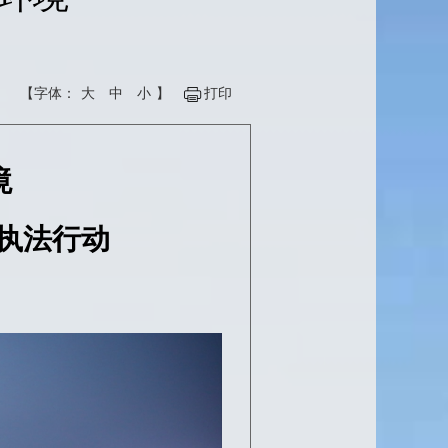
【字体：
大
中
小
】
打印
境
执法行动