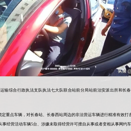
通运输综合行政执法支队执法七大队联合站前分局站前治安派出所和长春
定重点车辆，对长春站、长春西站周边的非法营运车辆进行精准有效打击
从事经营活动车辆5台、涉嫌未取得经营许可擅自从事或者变相从事网约车