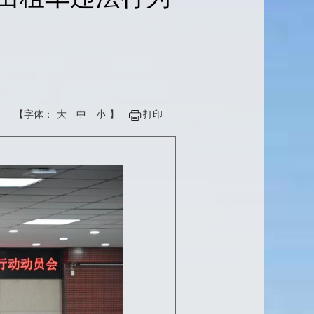
【字体：
大
中
小
】
打印