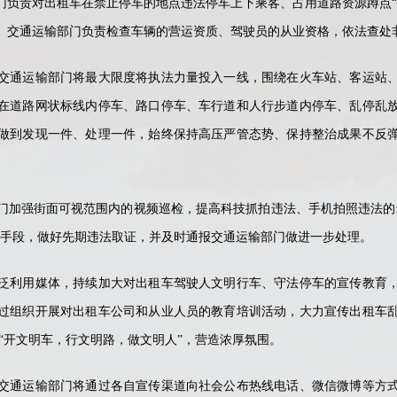
门负责对出租车在禁止停车的地点违法停车上下乘客、占用道路资源蹲点“
。交通运输部门负责检查车辆的营运资质、驾驶员的从业资格，依法查处
通运输部门将最大限度将执法力量投入一线，围绕在火车站、客运站、
在道路网状标线内停车、路口停车、车行道和人行步道内停车、乱停乱
做到发现一件、处理一件，始终保持高压严管态势、保持整治成果不反
加强街面可视范围内的视频巡检，提高科技抓拍违法、手机拍照违法的录
技手段，做好先期违法取证，并及时通报交通运输部门做进一步处理。
利用媒体，持续加大对出租车驾驶人文明行车、守法停车的宣传教育，
过组织开展对出租车公司和从业人员的教育培训活动，大力宣传出租车
“开文明车，行文明路，做文明人”，营造浓厚氛围。
通运输部门将通过各自宣传渠道向社会公布热线电话、微信微博等方式