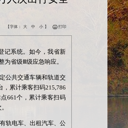
【字体：
大
中
小
】
打印
登记系统。如今，我省新
整为省级Ⅲ级应急响应。
绑定公共交通车辆和轨道交
台，累计乘客扫码215,786
通站点661个，累计乘客扫码
次。
、有轨电车、出租汽车、公