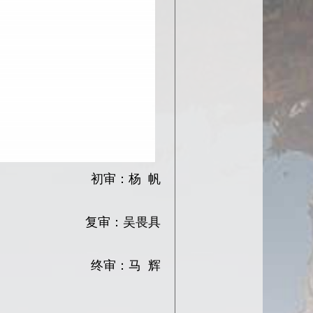
初审：杨 帆
复审：
吴畏具
终审：马 辉