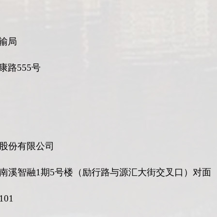
输
局
康路
555号
股份有限公司
南溪智融
1期5号楼（励行路与源汇大街交叉口）对面
101